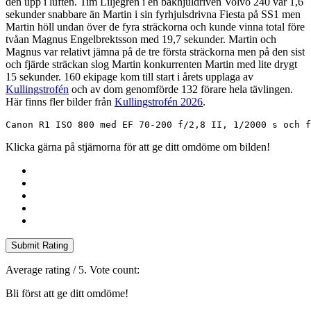
den upp i luften. Tim Liljegren i en bakhjuldriven Volvo 240 var 1,6
sekunder snabbare än Martin i sin fyrhjulsdrivna Fiesta på SS1 men
Martin höll undan över de fyra sträckorna och kunde vinna total före
tvåan Magnus Engelbrektsson med 19,7 sekunder. Martin och
Magnus var relativt jämna på de tre första sträckorna men på den sist
och fjärde sträckan slog Martin konkurrenten Martin med lite drygt
15 sekunder. 160 ekipage kom till start i årets upplaga av
Kullingstrofén
och av dom genomförde 132 förare hela tävlingen.
Här finns fler bilder från
Kullingstrofén 2026
.
Canon R1 ISO 800 med EF 70-200 f/2,8 II, 1/2000 s och f
Klicka gärna på stjärnorna för att ge ditt omdöme om bilden!
Submit Rating
Average rating
/ 5. Vote count:
Bli först att ge ditt omdöme!