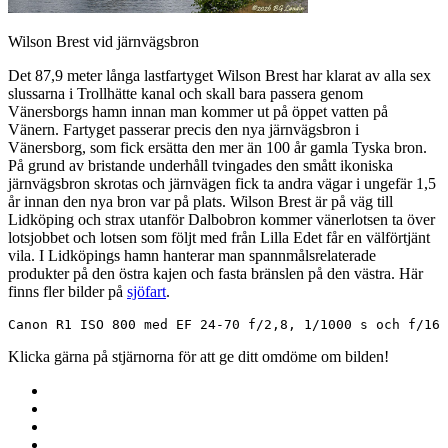
Wilson Brest vid järnvägsbron
Det 87,9 meter långa lastfartyget Wilson Brest har klarat av alla sex
slussarna i Trollhätte kanal och skall bara passera genom
Vänersborgs hamn innan man kommer ut på öppet vatten på
Vänern. Fartyget passerar precis den nya järnvägsbron i
Vänersborg, som fick ersätta den mer än 100 år gamla Tyska bron.
På grund av bristande underhåll tvingades den smått ikoniska
järnvägsbron skrotas och järnvägen fick ta andra vägar i ungefär 1,5
år innan den nya bron var på plats. Wilson Brest är på väg till
Lidköping och strax utanför Dalbobron kommer vänerlotsen ta över
lotsjobbet och lotsen som följt med från Lilla Edet får en välförtjänt
vila. I Lidköpings hamn hanterar man spannmålsrelaterade
produkter på den östra kajen och fasta bränslen på den västra. Här
finns fler bilder på
sjöfart
.
Canon R1 ISO 800 med EF 24-70 f/2,8, 1/1000 s och f/16
Klicka gärna på stjärnorna för att ge ditt omdöme om bilden!