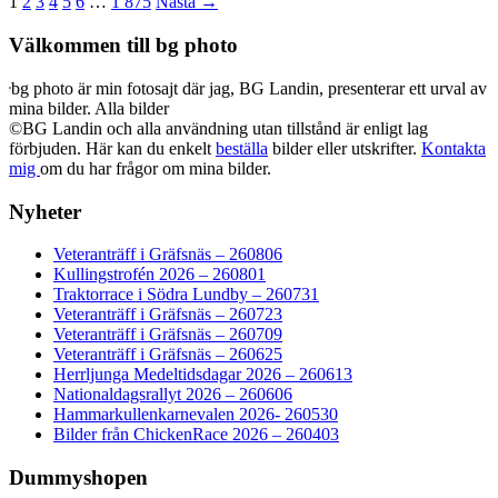
1
2
3
4
5
6
…
1 875
Nästa →
Välkommen till bg photo
bg photo är min fotosajt där jag, BG Landin, presenterar ett urval av
mina bilder. Alla bilder
©BG Landin och alla användning utan tillstånd är enligt lag
förbjuden. Här kan du enkelt
beställa
bilder eller utskrifter.
Kontakta
mig
om du har frågor om mina bilder.
Nyheter
Veteranträff i Gräfsnäs – 260806
Kullingstrofén 2026 – 260801
Traktorrace i Södra Lundby – 260731
Veteranträff i Gräfsnäs – 260723
Veteranträff i Gräfsnäs – 260709
Veteranträff i Gräfsnäs – 260625
Herrljunga Medeltidsdagar 2026 – 260613
Nationaldagsrallyt 2026 – 260606
Hammarkullenkarnevalen 2026- 260530
Bilder från ChickenRace 2026 – 260403
Dummyshopen