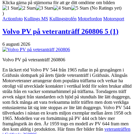
Klicka gärna på stjärnorna för att ge ditt omdöme om bilden
(No Ratings yet)
)
Actionfoto
Kullings MS
Kullingstrofén
Motorfordon
Motorsport
Volvo PV på veteranträff 260806
5 (1)
6 augusti 2026
Volvo PV på veteranträff 260806
En läckert röd Volvo PV 544 från 1965 rullar in på grusgången i
Gräfsnäs slottspark på årets fjärde veteranträff i Gräfsnäs. Alingsås
Motorveteraner arrangerar dom populära träffarna och verkar ha
otroligt väl utvecklade kontakter i vertikal ledd för solen brukar alltid
stråla från en vacker sommarhimmel på träffarna. Torsdagens träff
avvek något från standarden och bjöd på stundtals lite lätt duggregn,
som fick många att vara tveksamma inför träffen men dom verkliga
entusiasterna lät sig inte stoppas av lite lätt duggregn. Volvo PV 544
tillverkades i nästan en kvarts miljon exemplar mellan åren 1958 och
1965. Modellen var en fortsättning på PV 444 och blev mer
framgångsrik än den. År 1959 togs en modell av PV 644 fram men
den kom aldrig i produktion. Här finns fler bilder från
veteranträffen