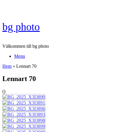
Skip
to
content
bg photo
Välkommen till bg photo
Menu
Hem
»
Lennart 70
Lennart 70
(
)