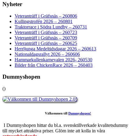
Nyheter
Veteranträff i Gräfsnäs – 260806
Kullingstrofén 2026 – 260801
Traktorrace i Södra Lundby – 260731
Veteranträff i Gräfsnäs – 260723
Veteranträff i Gräfsnäs – 260709
Veteranträff i Gräfsnäs – 260625
Herrljunga Medeltidsdagar 2026 – 260613
Nationaldagsrallyt 2026 – 260606
Hammarkullenkarnevalen 2026- 260530
Bilder från ChickenRace 2026 – 260403
Dummyshopen
(
)
Välkommen till
Dummyshopen!
I Dummyshopen hittar du bl.a. svensktillverkade kvalitetsdummy
till mycket attraktiva priser. Glöm inte att kolla in våra