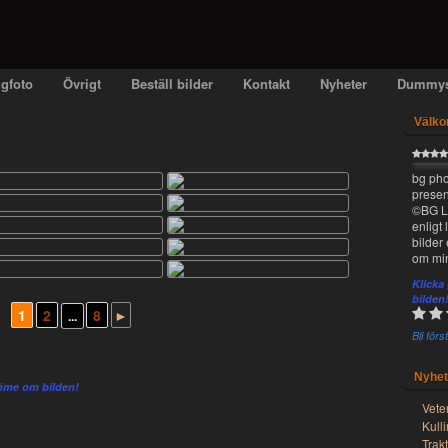
gfoto
Övrigt
Beställ bilder
Kontakt
Nyheter
Dummy
Välko
bg pho
present
©BG La
enligt
bilder 
om min
Klicka
bilden
1
2
8
►
...
Bli för
Nyhet
döme om bilden!
Vete
Kull
Trak