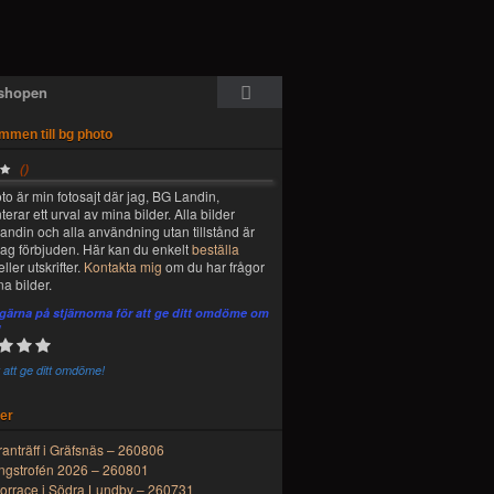
shopen
mmen till bg photo
(
)
to är min fotosajt där jag, BG Landin,
erar ett urval av mina bilder. Alla bilder
ndin och alla användning utan tillstånd är
 lag förbjuden. Här kan du enkelt
beställa
eller utskrifter.
Kontakta mig
om du har frågor
a bilder.
 gärna på stjärnorna för att ge ditt omdöme om
!
st att ge ditt omdöme!
er
ranträff i Gräfsnäs – 260806
ingstrofén 2026 – 260801
torrace i Södra Lundby – 260731