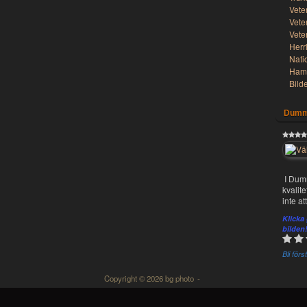
Vete
Vete
Vete
Herr
Nati
Hamm
Bild
Dumm
I Dum
kvalit
inte at
Klicka
bilden
Bli för
Copyright © 2026 bg photo