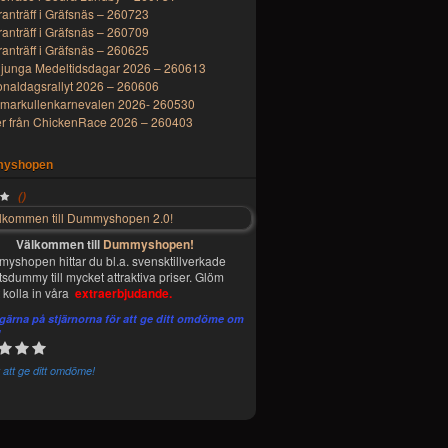
ranträff i Gräfsnäs – 260723
ranträff i Gräfsnäs – 260709
ranträff i Gräfsnäs – 260625
ljunga Medeltidsdagar 2026 – 260613
onaldagsrallyt 2026 – 260606
arkullenkarnevalen 2026- 260530
er från ChickenRace 2026 – 260403
yshopen
(
)
Välkommen till
Dummyshopen!
myshopen hittar du bl.a. svensktillverkade
etsdummy till mycket attraktiva priser. Glöm
t kolla in våra
extraerbjudande.
 gärna på stjärnorna för att ge ditt omdöme om
!
st att ge ditt omdöme!