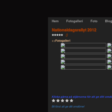
Skip
to
Hem
Fotogalleri
Foto
Blog
content
Nationaldagsrallyt 2012
(
)
<<Fotogalleri
Klicka gärna på stjärnorna för att ge ditt om
Bli först att ge ditt omdöme!