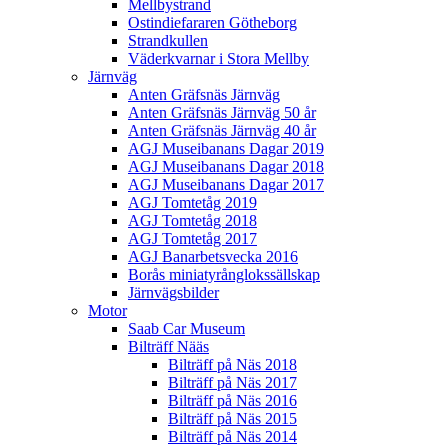
Mellbystrand
Ostindiefararen Götheborg
Strandkullen
Väderkvarnar i Stora Mellby
Järnväg
Anten Gräfsnäs Järnväg
Anten Gräfsnäs Järnväg 50 år
Anten Gräfsnäs Järnväg 40 år
AGJ Museibanans Dagar 2019
AGJ Museibanans Dagar 2018
AGJ Museibanans Dagar 2017
AGJ Tomtetåg 2019
AGJ Tomtetåg 2018
AGJ Tomtetåg 2017
AGJ Banarbetsvecka 2016
Borås miniatyrånglokssällskap
Järnvägsbilder
Motor
Saab Car Museum
Bilträff Nääs
Bilträff på Näs 2018
Bilträff på Näs 2017
Bilträff på Näs 2016
Bilträff på Näs 2015
Bilträff på Näs 2014