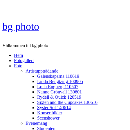
Skip
to
content
bg photo
Välkommen till bg photo
Hem
Fotogalleri
Foto
Artistuppträdande
Galenskaparna 110619
Linda Bengtzing 100905
Lotta Engberg 110507
Nanne Grönvall 130601
Rydell & Quick 120519
Sixten and the Cupcakes 130616
Syster Sol 140614
Konsertbilder
Scenshower
Evenemang
Studenten