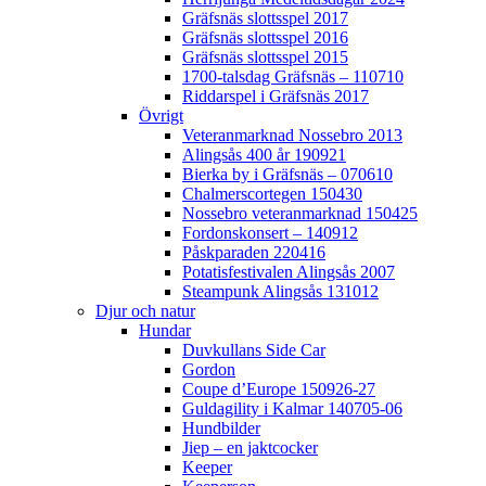
Gräfsnäs slottsspel 2017
Gräfsnäs slottsspel 2016
Gräfsnäs slottsspel 2015
1700-talsdag Gräfsnäs – 110710
Riddarspel i Gräfsnäs 2017
Övrigt
Veteranmarknad Nossebro 2013
Alingsås 400 år 190921
Bierka by i Gräfsnäs – 070610
Chalmerscortegen 150430
Nossebro veteranmarknad 150425
Fordonskonsert – 140912
Påskparaden 220416
Potatisfestivalen Alingsås 2007
Steampunk Alingsås 131012
Djur och natur
Hundar
Duvkullans Side Car
Gordon
Coupe d’Europe 150926-27
Guldagility i Kalmar 140705-06
Hundbilder
Jiep – en jaktcocker
Keeper