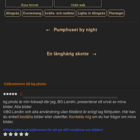
Rosa himmel
Violet walk
Alingsås
Evenemang
kvälls- och nattfoto
Lights in Alingsås
Plantaget
Post navigation
←
Pumphuset by night
En långhårig skotte
→
Välkommen till bg photo
(
)
bg photo är min fotosajt där jag, BG Landin, presenterar ett urval av mina
bilder. Alla bilder
©BG Landin och alla användning utan tillstånd är enligt lag förbjuden. Här kan
du enkelt
beställa
bilder eller utskrifter.
Kontakta mig
om du har frågor om mina
bilder.
Klicka gärna på stjärnorna för att ge ditt omdöme om bilden!