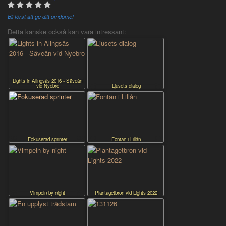
Bli först att ge ditt omdöme!
Detta kanske också kan vara intressant:
Lights in Alingsås 2016 - Säveån
vid Nyebro
Ljusets dialog
Fokuserad sprinter
Fontän i Lillån
Vimpeln by night
Plantagetbron vid Lights 2022