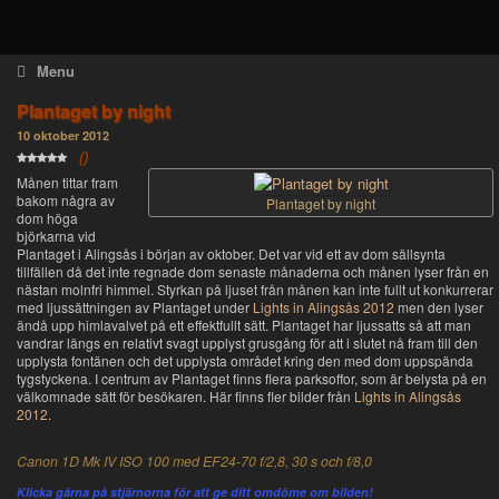
Skip
to
Menu
content
Plantaget by night
10 oktober 2012
(
)
Månen tittar fram
bakom några av
Plantaget by night
dom höga
björkarna vid
Plantaget i Alingsås i början av oktober. Det var vid ett av dom sällsynta
tillfällen då det inte regnade dom senaste månaderna och månen lyser från en
nästan molnfri himmel. Styrkan på ljuset från månen kan inte fullt ut konkurrerar
med ljussättningen av Plantaget under
Lights in Alingsås 2012
men den lyser
ändå upp himlavalvet på ett effektfullt sätt. Plantaget har ljussatts så att man
vandrar längs en relativt svagt upplyst grusgång för att i slutet nå fram till den
upplysta fontänen och det upplysta området kring den med dom uppspända
tygstyckena. I centrum av Plantaget finns flera parksoffor, som är belysta på en
välkomnade sätt för besökaren. Här finns fler bilder från
Lights in Alingsås
2012
.
Canon 1D Mk IV ISO 100 med EF24-70 f/2,8, 30 s och f/8,0
Klicka gärna på stjärnorna för att ge ditt omdöme om bilden!