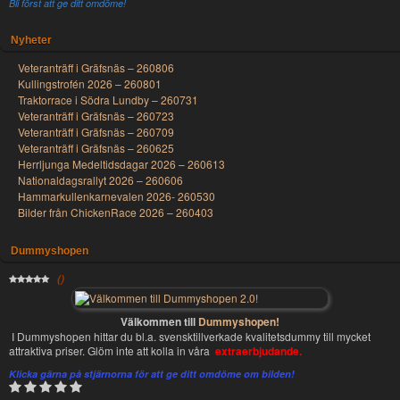
Bli först att ge ditt omdöme!
Nyheter
Veteranträff i Gräfsnäs – 260806
Kullingstrofén 2026 – 260801
Traktorrace i Södra Lundby – 260731
Veteranträff i Gräfsnäs – 260723
Veteranträff i Gräfsnäs – 260709
Veteranträff i Gräfsnäs – 260625
Herrljunga Medeltidsdagar 2026 – 260613
Nationaldagsrallyt 2026 – 260606
Hammarkullenkarnevalen 2026- 260530
Bilder från ChickenRace 2026 – 260403
Dummyshopen
(
)
Välkommen till
Dummyshopen!
I Dummyshopen hittar du bl.a. svensktillverkade kvalitetsdummy till mycket
attraktiva priser. Glöm inte att kolla in våra
extraerbjudande.
Klicka gärna på stjärnorna för att ge ditt omdöme om bilden!