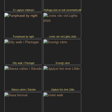
En upplyst trädstam
Nolhaga slott en kall novemberkväll
Pumphuset by night
Livets väv vid Lights 2024
Silly walk i Plantaget
Snurrigt värre
Massa vatten i Säveån
Upplyst bro över Lillån