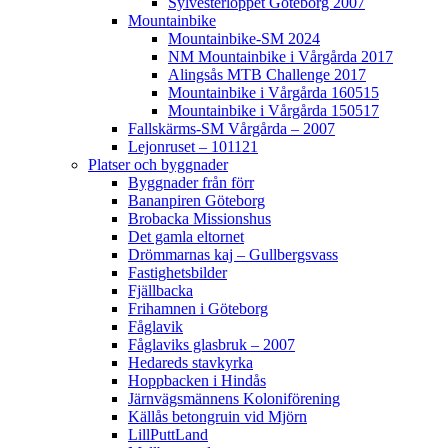
Sylvesterloppet Göteborg 2007
Mountainbike
Mountainbike-SM 2024
NM Mountainbike i Vårgårda 2017
Alingsås MTB Challenge 2017
Mountainbike i Vårgårda 160515
Mountainbike i Vårgårda 150517
Fallskärms-SM Vårgårda – 2007
Lejonruset – 101121
Platser och byggnader
Byggnader från förr
Bananpiren Göteborg
Brobacka Missionshus
Det gamla eltornet
Drömmarnas kaj – Gullbergsvass
Fastighetsbilder
Fjällbacka
Frihamnen i Göteborg
Fåglavik
Fåglaviks glasbruk – 2007
Hedareds stavkyrka
Hoppbacken i Hindås
Järnvägsmännens Koloniförening
Källås betongruin vid Mjörn
LillPuttLand