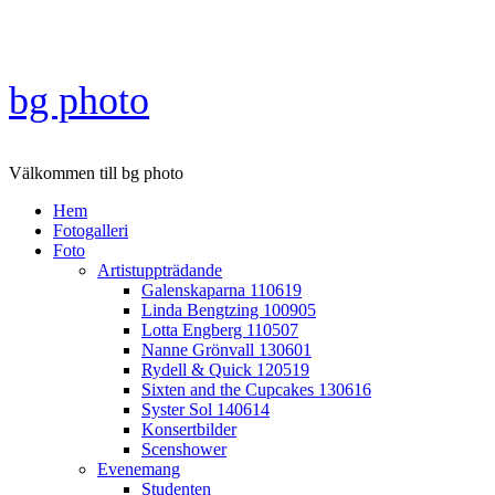
Skip
to
content
bg photo
Välkommen till bg photo
Hem
Fotogalleri
Foto
Artistuppträdande
Galenskaparna 110619
Linda Bengtzing 100905
Lotta Engberg 110507
Nanne Grönvall 130601
Rydell & Quick 120519
Sixten and the Cupcakes 130616
Syster Sol 140614
Konsertbilder
Scenshower
Evenemang
Studenten