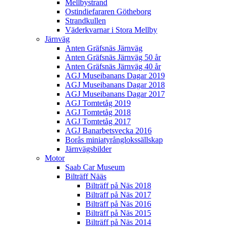
Mellbystrand
Ostindiefararen Götheborg
Strandkullen
Väderkvarnar i Stora Mellby
Järnväg
Anten Gräfsnäs Järnväg
Anten Gräfsnäs Järnväg 50 år
Anten Gräfsnäs Järnväg 40 år
AGJ Museibanans Dagar 2019
AGJ Museibanans Dagar 2018
AGJ Museibanans Dagar 2017
AGJ Tomtetåg 2019
AGJ Tomtetåg 2018
AGJ Tomtetåg 2017
AGJ Banarbetsvecka 2016
Borås miniatyrånglokssällskap
Järnvägsbilder
Motor
Saab Car Museum
Bilträff Nääs
Bilträff på Näs 2018
Bilträff på Näs 2017
Bilträff på Näs 2016
Bilträff på Näs 2015
Bilträff på Näs 2014