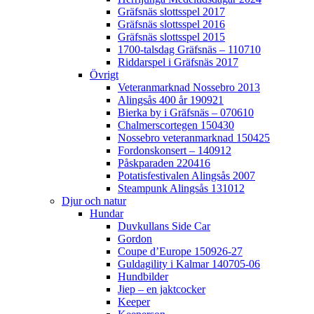
Gräfsnäs slottsspel 2017
Gräfsnäs slottsspel 2016
Gräfsnäs slottsspel 2015
1700-talsdag Gräfsnäs – 110710
Riddarspel i Gräfsnäs 2017
Övrigt
Veteranmarknad Nossebro 2013
Alingsås 400 år 190921
Bierka by i Gräfsnäs – 070610
Chalmerscortegen 150430
Nossebro veteranmarknad 150425
Fordonskonsert – 140912
Påskparaden 220416
Potatisfestivalen Alingsås 2007
Steampunk Alingsås 131012
Djur och natur
Hundar
Duvkullans Side Car
Gordon
Coupe d’Europe 150926-27
Guldagility i Kalmar 140705-06
Hundbilder
Jiep – en jaktcocker
Keeper