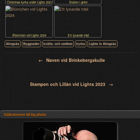
Christinae kyrka under Lights 2021
Station i grönt
Blümchen vid Lights 2024
Ett lysande träd
Alingsås
Byggnader
kvälls- och nattfoto
kyrka
Lights in Alingsås
Post navigation
←
Naven vid Brinkebergskulle
Stampen och Lillån vid Lights 2023
→
Välkommen till bg photo