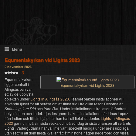
Skip
to
content
Menu
Equmeniakyrkan vid Lights 2023
2 november 2023
(
)
Equmeniakyrkan
ligger centralt i
Equmeniakyrkan vid Lights 2023
Alingsås och var
ett av de upplysta
objekten under
Lights in Alingsås 2023
. Teamet bakom installationen vill
använda ljuset för att berätta om att finna frid i tre olika resor. Resorna är
Spänning
,
Inre Frid
och
Yttre Frid
. Under installationens tre faser förändras
belysningen och ljudet. Ljusdesignern bakom installationen är Linus Lopez
från Indien och till sin hjälp har han haft ett tiotal studenter.
Lights in Alingsås
2023
går nu in på sin sista vecka och på söndag är sista chansen att se årets
Lights. Vädergudarna har väl inte varit speciellt nådiga under årets upplaga
utan sett till att dom flesta kvällar fått åtminstone någon nederbörd och vissa