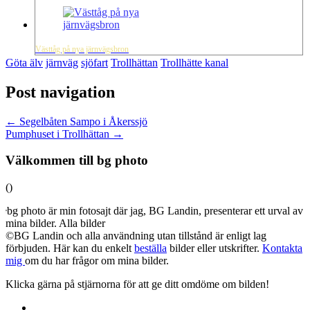
Västtåg på nya järnvägsbron
Göta älv
järnväg
sjöfart
Trollhättan
Trollhätte kanal
Post navigation
←
Segelbåten Sampo i Åkerssjö
Pumphuset i Trollhättan
→
Välkommen till bg photo
(
)
bg photo är min fotosajt där jag, BG Landin, presenterar ett urval av
mina bilder. Alla bilder
©BG Landin och alla användning utan tillstånd är enligt lag
förbjuden. Här kan du enkelt
beställa
bilder eller utskrifter.
Kontakta
mig
om du har frågor om mina bilder.
Klicka gärna på stjärnorna för att ge ditt omdöme om bilden!