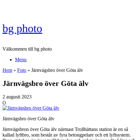
Skip
to
content
bg photo
Välkommen till bg photo
Menu
Hem
»
Foto
»
Järnvägsbro över Göta älv
Järnvägsbro över Göta älv
2 augusti 2023
(
)
Järnvägsbro över Göta älv
Järnvägsbron över Göta älv närmast Trollhättans station är en så
kallad lyftbro, som består av fyra betongpelare och ett lyftsystem.