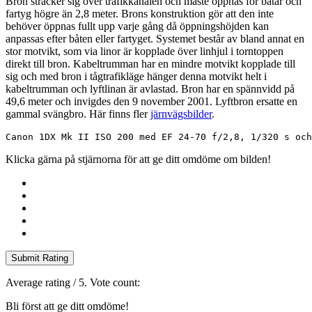
Bron sträcker sig över trafikkanalen och måste öppnas för båtar och
fartyg högre än 2,8 meter. Brons konstruktion gör att den inte
behöver öppnas fullt upp varje gång då öppningshöjden kan
anpassas efter båten eller fartyget. Systemet består av bland annat en
stor motvikt, som via linor är kopplade över linhjul i torntoppen
direkt till bron. Kabeltrumman har en mindre motvikt kopplade till
sig och med bron i tågtrafikläge hänger denna motvikt helt i
kabeltrumman och lyftlinan är avlastad. Bron har en spännvidd på
49,6 meter och invigdes den 9 november 2001. Lyftbron ersatte en
gammal svängbro. Här finns fler
järnvägsbilder
.
Canon 1DX Mk II ISO 200 med EF 24-70 f/2,8, 1/320 s och
Klicka gärna på stjärnorna för att ge ditt omdöme om bilden!
Submit Rating
Average rating
/ 5. Vote count:
Bli först att ge ditt omdöme!