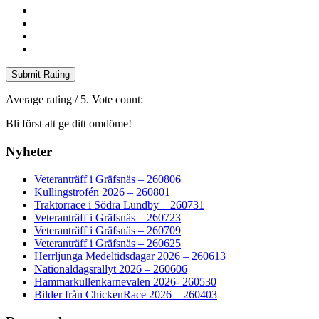
Submit Rating
Average rating
/ 5. Vote count:
Bli först att ge ditt omdöme!
Nyheter
Veteranträff i Gräfsnäs – 260806
Kullingstrofén 2026 – 260801
Traktorrace i Södra Lundby – 260731
Veteranträff i Gräfsnäs – 260723
Veteranträff i Gräfsnäs – 260709
Veteranträff i Gräfsnäs – 260625
Herrljunga Medeltidsdagar 2026 – 260613
Nationaldagsrallyt 2026 – 260606
Hammarkullenkarnevalen 2026- 260530
Bilder från ChickenRace 2026 – 260403